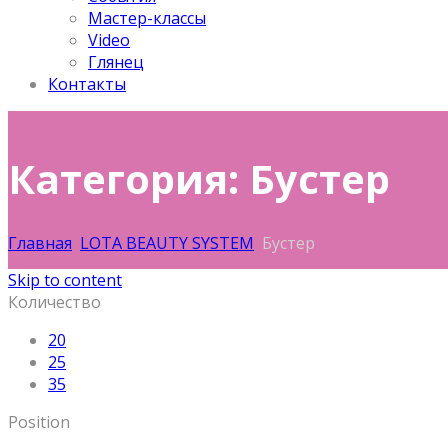
Мастер-классы
Video
Глянец
Контакты
Категория: Бустер
Главная
LOTA BEAUTY SYSTEM
Бустер
Skip to content
Количество
20
25
35
Position