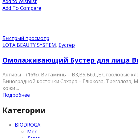
Add to Wishlist
Add To Compare
Быстрый просмотр
LOTA BEAUTY SYSTEM
,
Бустер
Омолаживающий Бустер для лица Ви
Активы – (16%): Витамины – В3,В5,В6,С,Е Стволовые к
Виноградной косточки Сахара – Глюкоза, Трегалоза,
кожи ...
Подробнее
Категории
BIODROGA
Men