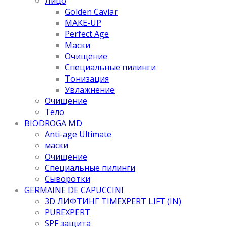
Лицо
Golden Caviar
MAKE-UP
Perfect Age
Маски
Очищение
Специальные пилинги
Тонизация
Увлажнение
Очищение
Тело
BIODROGA MD
Anti-age Ultimate
маски
Очищение
Специальные пилинги
Сыворотки
GERMAINE DE CAPUCCINI
3D ЛИФТИНГ TIMEXPERT LIFT (IN)
PUREXPERT
SPF защита