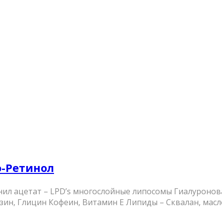
о-Ретинол
нил ацетат – LPD’s многослойные липосомы Гиалуронов
н, Глицин Кофеин, Витамин Е Липиды – Сквалан, масло 