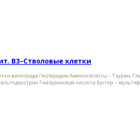
т. В3–Стволовые клетки
летки винограда Гесперидин Аминокислоты – Таурин, Гл
 Мальтодекстрин Гиалуроновая кислота Бустер – мульт