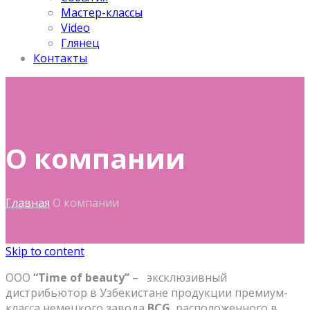
Мастер-классы
Video
Глянец
Контакты
О компании
Главная
О компании
Skip to content
ООО
“Time of beauty”
– эксклюзивный
дистрибьютор в Узбекистане продукции премиум-
класса немецкого завода
BCG
, расположенного в